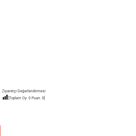
Ziyaretçi Değerlendirmesi
[Toplam Oy:
0
Puan:
0
]