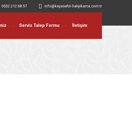
0532 212 68 57
info@kayasehir-haliyikama.com.tr
miz
Servis Talep Formu
İletişim